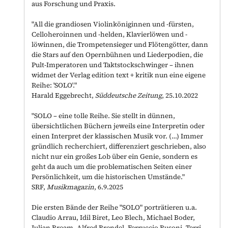
aus Forschung und Praxis.
"All die grandiosen Violinköniginnen und -fürsten,
Celloheroinnen und -helden, Klavierlöwen und -
löwinnen, die Trompetensieger und Flötengötter, dann
die Stars auf den Opernbühnen und Liederpodien, die
Pult-Imperatoren und Taktstockschwinger
–
ihnen
widmet der Verlag edition text + kritik nun eine eigene
Reihe: 'SOLO'."
Harald Eggebrecht,
Süddeutsche Zeitung
, 25.10.2022
"SOLO – eine tolle Reihe. Sie stellt in dünnen,
übersichtlichen Büchern jeweils eine Interpretin oder
einen Interpret der klassischen Musik vor. (…) Immer
gründlich recherchiert, differenziert geschrieben, also
nicht nur ein großes Lob über ein Genie, sondern es
geht da auch um die problematischen Seiten einer
Persönlichkeit, um die historischen Umstände."
SRF,
Musikmagazin
, 6.9.2025
Die ersten Bände der Reihe "SOLO" porträtieren u.a.
Claudio Arrau, Idil Biret, Leo Blech, Michael Boder,
Julian Bream, Alfred Brendel, Ferruccio Busoni, Terri