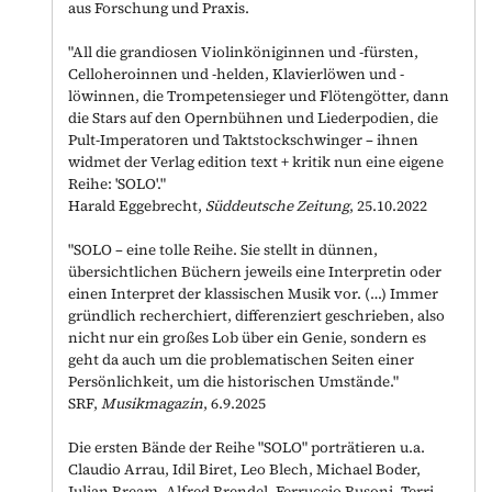
aus Forschung und Praxis.
"All die grandiosen Violinköniginnen und -fürsten,
Celloheroinnen und -helden, Klavierlöwen und -
löwinnen, die Trompetensieger und Flötengötter, dann
die Stars auf den Opernbühnen und Liederpodien, die
Pult-Imperatoren und Taktstockschwinger
–
ihnen
widmet der Verlag edition text + kritik nun eine eigene
Reihe: 'SOLO'."
Harald Eggebrecht,
Süddeutsche Zeitung
, 25.10.2022
"SOLO – eine tolle Reihe. Sie stellt in dünnen,
übersichtlichen Büchern jeweils eine Interpretin oder
einen Interpret der klassischen Musik vor. (…) Immer
gründlich recherchiert, differenziert geschrieben, also
nicht nur ein großes Lob über ein Genie, sondern es
geht da auch um die problematischen Seiten einer
Persönlichkeit, um die historischen Umstände."
SRF,
Musikmagazin
, 6.9.2025
Die ersten Bände der Reihe "SOLO" porträtieren u.a.
Claudio Arrau, Idil Biret, Leo Blech, Michael Boder,
Julian Bream, Alfred Brendel, Ferruccio Busoni, Terri