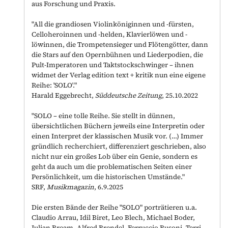
aus Forschung und Praxis.
"All die grandiosen Violinköniginnen und -fürsten,
Celloheroinnen und -helden, Klavierlöwen und -
löwinnen, die Trompetensieger und Flötengötter, dann
die Stars auf den Opernbühnen und Liederpodien, die
Pult-Imperatoren und Taktstockschwinger
–
ihnen
widmet der Verlag edition text + kritik nun eine eigene
Reihe: 'SOLO'."
Harald Eggebrecht,
Süddeutsche Zeitung
, 25.10.2022
"SOLO – eine tolle Reihe. Sie stellt in dünnen,
übersichtlichen Büchern jeweils eine Interpretin oder
einen Interpret der klassischen Musik vor. (…) Immer
gründlich recherchiert, differenziert geschrieben, also
nicht nur ein großes Lob über ein Genie, sondern es
geht da auch um die problematischen Seiten einer
Persönlichkeit, um die historischen Umstände."
SRF,
Musikmagazin
, 6.9.2025
Die ersten Bände der Reihe "SOLO" porträtieren u.a.
Claudio Arrau, Idil Biret, Leo Blech, Michael Boder,
Julian Bream, Alfred Brendel, Ferruccio Busoni, Terri