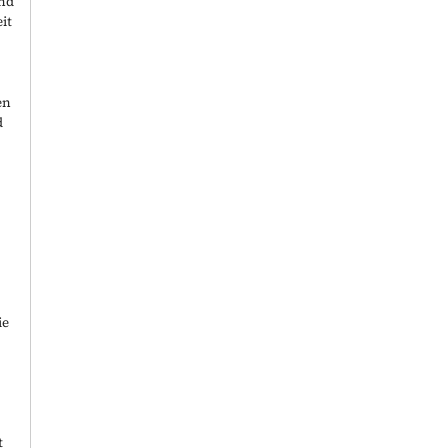
und
it
en
d
ie
t