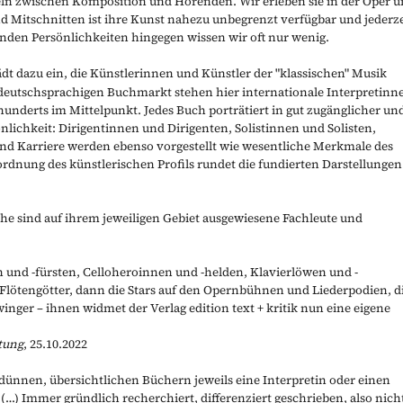
ln zwischen Komposition und Hörenden. Wir erleben sie in der Oper 
d Mitschnitten ist ihre Kunst nahezu unbegrenzt verfügbar und jederze
nden Persönlichkeiten hingegen wissen wir oft nur wenig.
ädt dazu ein, die Künstlerinnen und Künstler der "klassischen" Musik
deutschsprachigen Buchmarkt stehen hier internationale Interpretinn
hunderts im Mittelpunkt. Jedes Buch porträtiert in gut zugänglicher un
ichkeit: Dirigentinnen und Dirigenten, Solistinnen und Solisten,
und Karriere werden ebenso vorgestellt wie wesentliche Merkmale des
ordnung des künstlerischen Profils rundet die fundierten Darstellungen
he sind auf ihrem jeweiligen Gebiet ausgewiesene Fachleute und
n und -fürsten, Celloheroinnen und -helden, Klavierlöwen und -
Flötengötter, dann die Stars auf den Opernbühnen und Liederpodien, d
winger
–
ihnen widmet der Verlag edition text + kritik nun eine eigene
tung
, 25.10.2022
in dünnen, übersichtlichen Büchern jeweils eine Interpretin oder einen
 (…) Immer gründlich recherchiert, differenziert geschrieben, also nich