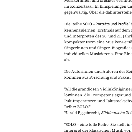
Musikerinnen und Musiker vermitte
im Konzertsaal. In Einspielungen un
gegenwärtig. Über die dahinterstehe
Die Reihe
SOLO
–
Porträts und Profile
l
kennenzulernen. Erstmals auf dem 
und Interpreten des 20. und 21. Jahr
kompakter Form eine Musiker-Persönl
Sängerinnen und Sänger. Biografie 
individuellen Musizierens. Eine Ein
ab.
Die Autorinnen und Autoren der Rei
kommen aus Forschung und Praxis.
"All die grandiosen Violinköniginne
löwinnen, die Trompetensieger und 
Pult-Imperatoren und Taktstocksch
Reihe: 'SOLO'."
Harald Eggebrecht,
Süddeutsche Zei
"SOLO – eine tolle Reihe. Sie stellt 
Interpret der klassischen Musik vor.