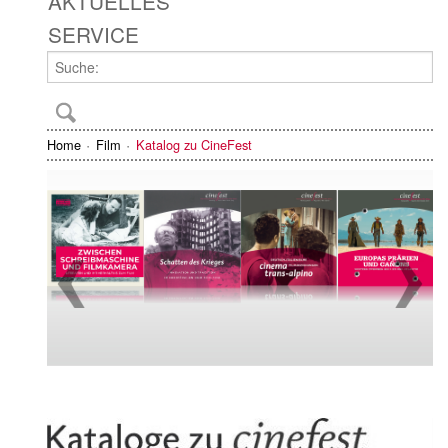
AKTUELLES
SERVICE
Home
Film
Katalog zu CineFest