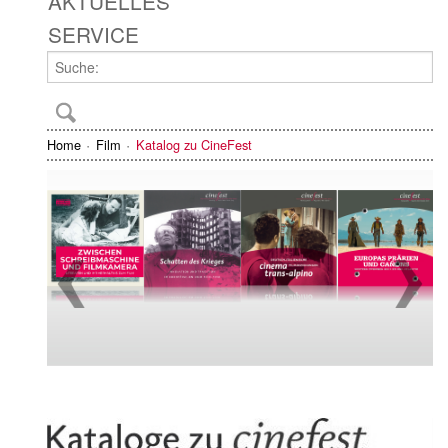
AKTUELLES
SERVICE
Home
Film
Katalog zu CineFest