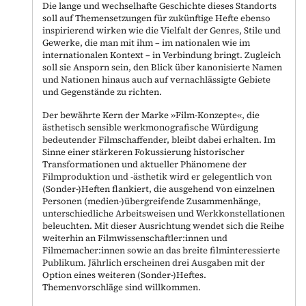
Die lange und wechselhafte Geschichte dieses Standorts
soll auf Themensetzungen für zukünftige Hefte ebenso
inspirierend wirken wie die Vielfalt der Genres, Stile und
Gewerke, die man mit ihm – im nationalen wie im
internationalen Kontext – in Verbindung bringt. Zugleich
soll sie Ansporn sein, den Blick über kanonisierte Namen
und Nationen hinaus auch auf vernachlässigte Gebiete
und Gegenstände zu richten.
Der bewährte Kern der Marke »Film-Konzepte«, die
ästhetisch sensible werkmonografische Würdigung
bedeutender Filmschaffender, bleibt dabei erhalten. Im
Sinne einer stärkeren Fokussierung historischer
Transformationen und aktueller Phänomene der
Filmproduktion und -ästhetik wird er gelegentlich von
(Sonder-)Heften flankiert, die ausgehend von einzelnen
Personen (medien-)übergreifende Zusammenhänge,
unterschiedliche Arbeitsweisen und Werkkonstellationen
beleuchten. Mit dieser Ausrichtung wendet sich die Reihe
weiterhin an Filmwissenschaftler:innen und
Filmemacher:innen sowie an das breite filminteressierte
Publikum. Jährlich erscheinen drei Ausgaben mit der
Option eines weiteren (Sonder-)Heftes.
Themenvorschläge sind willkommen.