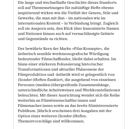
Die lange und wechselhafte Geschichte dieses Standorts
soll auf Themensetzungen für zukünftige Hefte ebenso
inspirierend wirken wie die Vielfalt der Genres, Stile und
Gewerke, die man mit ihm – im nationalen wie im
internationalen Kontext – in Verbindung bringt. Zugleich
soll sie Ansporn sein, den Blick über kanonisierte Namen
und Nationen hinaus auch auf vernachlässigte Gebiete
und Gegenstände zu richten.
Der bewährte Kern der Marke »Film-Konzepte«, die
ästhetisch sensible werkmonografische Würdigung
bedeutender Filmschaffender, bleibt dabei erhalten. Im
Sinne einer stärkeren Fokussierung historischer
Transformationen und aktueller Phänomene der
Filmproduktion und -ästhetik wird er gelegentlich von
(Sonder-)Heften flankiert, die ausgehend von einzelnen
Personen (medien-)übergreifende Zusammenhänge,
unterschiedliche Arbeitsweisen und Werkkonstellationen
beleuchten. Mit dieser Ausrichtung wendet sich die Reihe
weiterhin an Filmwissenschaftler:innen und
Filmemacher:innen sowie an das breite filminteressierte
Publikum. Jährlich erscheinen drei Ausgaben mit der
Option eines weiteren (Sonder-)Heftes.
Themenvorschläge sind willkommen.