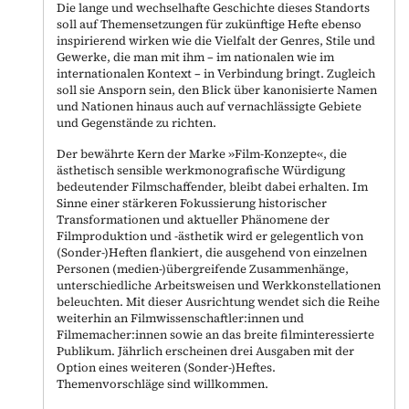
Die lange und wechselhafte Geschichte dieses Standorts
soll auf Themensetzungen für zukünftige Hefte ebenso
inspirierend wirken wie die Vielfalt der Genres, Stile und
Gewerke, die man mit ihm – im nationalen wie im
internationalen Kontext – in Verbindung bringt. Zugleich
soll sie Ansporn sein, den Blick über kanonisierte Namen
und Nationen hinaus auch auf vernachlässigte Gebiete
und Gegenstände zu richten.
Der bewährte Kern der Marke »Film-Konzepte«, die
ästhetisch sensible werkmonografische Würdigung
bedeutender Filmschaffender, bleibt dabei erhalten. Im
Sinne einer stärkeren Fokussierung historischer
Transformationen und aktueller Phänomene der
Filmproduktion und -ästhetik wird er gelegentlich von
(Sonder-)Heften flankiert, die ausgehend von einzelnen
Personen (medien-)übergreifende Zusammenhänge,
unterschiedliche Arbeitsweisen und Werkkonstellationen
beleuchten. Mit dieser Ausrichtung wendet sich die Reihe
weiterhin an Filmwissenschaftler:innen und
Filmemacher:innen sowie an das breite filminteressierte
Publikum. Jährlich erscheinen drei Ausgaben mit der
Option eines weiteren (Sonder-)Heftes.
Themenvorschläge sind willkommen.