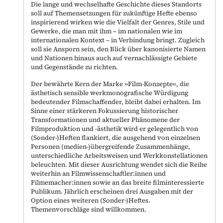
Die lange und wechselhafte Geschichte dieses Standorts
soll auf Themensetzungen für zukünftige Hefte ebenso
inspirierend wirken wie die Vielfalt der Genres, Stile und
Gewerke, die man mit ihm – im nationalen wie im
internationalen Kontext – in Verbindung bringt. Zugleich
soll sie Ansporn sein, den Blick über kanonisierte Namen
und Nationen hinaus auch auf vernachlässigte Gebiete
und Gegenstände zu richten.
Der bewährte Kern der Marke »Film-Konzepte«, die
ästhetisch sensible werkmonografische Würdigung
bedeutender Filmschaffender, bleibt dabei erhalten. Im
Sinne einer stärkeren Fokussierung historischer
Transformationen und aktueller Phänomene der
Filmproduktion und -ästhetik wird er gelegentlich von
(Sonder-)Heften flankiert, die ausgehend von einzelnen
Personen (medien-)übergreifende Zusammenhänge,
unterschiedliche Arbeitsweisen und Werkkonstellationen
beleuchten. Mit dieser Ausrichtung wendet sich die Reihe
weiterhin an Filmwissenschaftler:innen und
Filmemacher:innen sowie an das breite filminteressierte
Publikum. Jährlich erscheinen drei Ausgaben mit der
Option eines weiteren (Sonder-)Heftes.
Themenvorschläge sind willkommen.