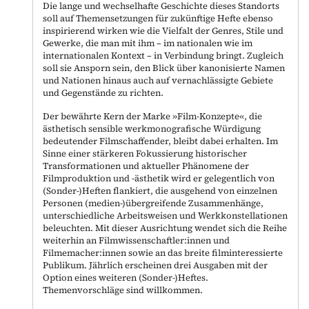
Die lange und wechselhafte Geschichte dieses Standorts
soll auf Themensetzungen für zukünftige Hefte ebenso
inspirierend wirken wie die Vielfalt der Genres, Stile und
Gewerke, die man mit ihm – im nationalen wie im
internationalen Kontext – in Verbindung bringt. Zugleich
soll sie Ansporn sein, den Blick über kanonisierte Namen
und Nationen hinaus auch auf vernachlässigte Gebiete
und Gegenstände zu richten.
Der bewährte Kern der Marke »Film-Konzepte«, die
ästhetisch sensible werkmonografische Würdigung
bedeutender Filmschaffender, bleibt dabei erhalten. Im
Sinne einer stärkeren Fokussierung historischer
Transformationen und aktueller Phänomene der
Filmproduktion und -ästhetik wird er gelegentlich von
(Sonder-)Heften flankiert, die ausgehend von einzelnen
Personen (medien-)übergreifende Zusammenhänge,
unterschiedliche Arbeitsweisen und Werkkonstellationen
beleuchten. Mit dieser Ausrichtung wendet sich die Reihe
weiterhin an Filmwissenschaftler:innen und
Filmemacher:innen sowie an das breite filminteressierte
Publikum. Jährlich erscheinen drei Ausgaben mit der
Option eines weiteren (Sonder-)Heftes.
Themenvorschläge sind willkommen.