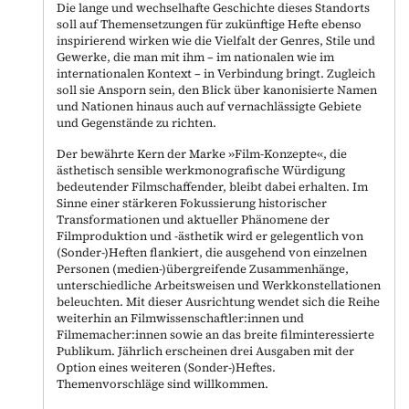
Die lange und wechselhafte Geschichte dieses Standorts
soll auf Themensetzungen für zukünftige Hefte ebenso
inspirierend wirken wie die Vielfalt der Genres, Stile und
Gewerke, die man mit ihm – im nationalen wie im
internationalen Kontext – in Verbindung bringt. Zugleich
soll sie Ansporn sein, den Blick über kanonisierte Namen
und Nationen hinaus auch auf vernachlässigte Gebiete
und Gegenstände zu richten.
Der bewährte Kern der Marke »Film-Konzepte«, die
ästhetisch sensible werkmonografische Würdigung
bedeutender Filmschaffender, bleibt dabei erhalten. Im
Sinne einer stärkeren Fokussierung historischer
Transformationen und aktueller Phänomene der
Filmproduktion und -ästhetik wird er gelegentlich von
(Sonder-)Heften flankiert, die ausgehend von einzelnen
Personen (medien-)übergreifende Zusammenhänge,
unterschiedliche Arbeitsweisen und Werkkonstellationen
beleuchten. Mit dieser Ausrichtung wendet sich die Reihe
weiterhin an Filmwissenschaftler:innen und
Filmemacher:innen sowie an das breite filminteressierte
Publikum. Jährlich erscheinen drei Ausgaben mit der
Option eines weiteren (Sonder-)Heftes.
Themenvorschläge sind willkommen.