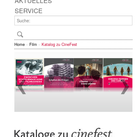
AKTUELLES
SERVICE
Home
Film
Katalog zu CineFest