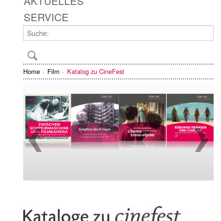
AKTUELLES
SERVICE
Home
Film
Katalog zu CineFest