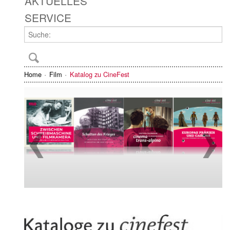
AKTUELLES
SERVICE
Home
Film
Katalog zu CineFest