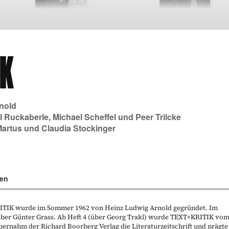
nold
l Ruckaberle
,
Michael Scheffel
und
Peer Trilcke
Martus
und
Claudia Stockinger
en
KRITIK wurde im Sommer 1962 von Heinz Ludwig Arnold gegründet. Im
t über Günter Grass. Ab Heft 4 (über Georg Trakl) wurde TEXT+KRITIK vo
bernahm der Richard Boorberg Verlag die Literaturzeitschrift und prägte