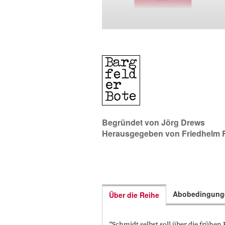
Begründet von
Jörg Drews
Herausgegeben von
Friedhelm 
Abobedingung
Über die Reihe
"Schmidt selbst soll über die frühen 