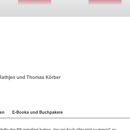
Rathjen
und
Thomas Körber
en
E-Books und Buchpakete
Hefte des BB geäußert haben, das sei doch alles viel zu wenig", so