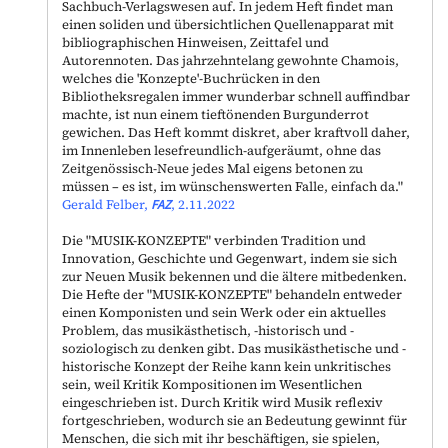
Sachbuch-Verlagswesen auf. In jedem Heft findet man
einen soliden und übersichtlichen Quellenapparat mit
bibliographischen Hinweisen, Zeittafel und
Autorennoten. Das jahrzehntelang gewohnte Chamois,
welches die 'Konzepte'-Buchrücken in den
Bibliotheksregalen immer wunderbar schnell auffindbar
machte, ist nun einem tieftönenden Burgunderrot
gewichen. Das Heft kommt diskret, aber kraftvoll daher,
im Innenleben lesefreundlich-aufgeräumt, ohne das
Zeitgenössisch-Neue jedes Mal eigens betonen zu
müssen – es ist, im wünschenswerten Falle, einfach da."
Gerald Felber,
FAZ
, 2.11.2022
Die "
MUSIK-KONZEPTE
" verbinden Tradition und
Innovation, Geschichte und Gegenwart, indem sie sich
zur Neuen Musik bekennen und die ältere mitbedenken.
Die Hefte der "
MUSIK-KONZEPTE
" behandeln entweder
einen Komponisten und sein Werk oder ein aktuelles
Problem, das musikästhetisch, -historisch und -
soziologisch zu denken gibt. Das musikästhetische und -
historische Konzept der Reihe kann kein unkritisches
sein, weil Kritik Kompositionen im Wesentlichen
eingeschrieben ist. Durch Kritik wird Musik reflexiv
fortgeschrieben, wodurch sie an Bedeutung gewinnt für
Menschen, die sich mit ihr beschäftigen, sie spielen,