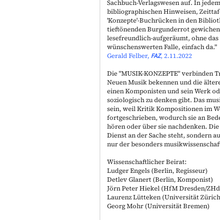
Sachbuch-Verlagswesen auf. In jedem
bibliographischen Hinweisen, Zeitta
'Konzepte'-Buchrücken in den Biblio
tieftönenden Burgunderrot gewichen.
lesefreundlich-aufgeräumt, ohne das 
wünschenswerten Falle, einfach da."
Gerald Felber,
FAZ
, 2.11.2022
Die "
MUSIK-KONZEPTE
" verbinden T
Neuen Musik bekennen und die ältere
einen Komponisten und sein Werk oder
soziologisch zu denken gibt. Das mus
sein, weil Kritik Kompositionen im W
fortgeschrieben, wodurch sie an Bede
hören oder über sie nachdenken. Die
Dienst an der Sache steht, sondern a
nur der besonders musikwissenschaftl
Wissenschaftlicher Beirat:
Ludger Engels (Berlin, Regisseur)
Detlev Glanert (Berlin, Komponist)
Jörn Peter Hiekel (HfM Dresden/ZHd
Laurenz Lütteken (Universität Züric
Georg Mohr (Universität Bremen)