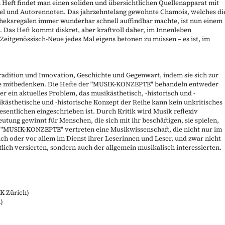
 Heft findet man einen soliden und übersichtlichen Quellenapparat mit
fel und Autorennoten. Das jahrzehntelang gewohnte Chamois, welches di
theksregalen immer wunderbar schnell auffindbar machte, ist nun einem
 Das Heft kommt diskret, aber kraftvoll daher, im Innenleben
Zeitgenössisch-Neue jedes Mal eigens betonen zu müssen – es ist, im
radition und Innovation, Geschichte und Gegenwart, indem sie sich zur
 mitbedenken. Die Hefte der "
MUSIK-KONZEPTE
" behandeln entweder
 ein aktuelles Problem, das musikästhetisch, -historisch und -
ikästhetische und -historische Konzept der Reihe kann kein unkritisches
esentlichen eingeschrieben ist. Durch Kritik wird Musik reflexiv
utung gewinnt für Menschen, die sich mit ihr beschäftigen, sie spielen,
 "
MUSIK-KONZEPTE
" vertreten eine Musikwissenschaft, die nicht nur im
uch oder vor allem im Dienst ihrer Leserinnen und Leser, und zwar nicht
ich versierten, sondern auch der allgemein musikalisch interessierten.
K Zürich)
h)