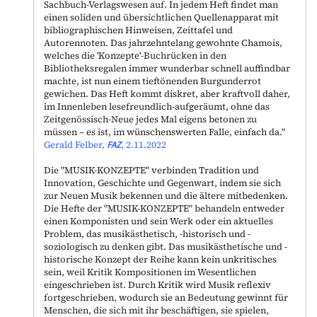
Sachbuch-Verlagswesen auf. In jedem Heft findet man
einen soliden und übersichtlichen Quellenapparat mit
bibliographischen Hinweisen, Zeittafel und
Autorennoten. Das jahrzehntelang gewohnte Chamois,
welches die 'Konzepte'-Buchrücken in den
Bibliotheksregalen immer wunderbar schnell auffindbar
machte, ist nun einem tieftönenden Burgunderrot
gewichen. Das Heft kommt diskret, aber kraftvoll daher,
im Innenleben lesefreundlich-aufgeräumt, ohne das
Zeitgenössisch-Neue jedes Mal eigens betonen zu
müssen – es ist, im wünschenswerten Falle, einfach da."
Gerald Felber,
FAZ
, 2.11.2022
Die "
MUSIK-KONZEPTE
" verbinden Tradition und
Innovation, Geschichte und Gegenwart, indem sie sich
zur Neuen Musik bekennen und die ältere mitbedenken.
Die Hefte der "
MUSIK-KONZEPTE
" behandeln entweder
einen Komponisten und sein Werk oder ein aktuelles
Problem, das musikästhetisch, -historisch und -
soziologisch zu denken gibt. Das musikästhetische und -
historische Konzept der Reihe kann kein unkritisches
sein, weil Kritik Kompositionen im Wesentlichen
eingeschrieben ist. Durch Kritik wird Musik reflexiv
fortgeschrieben, wodurch sie an Bedeutung gewinnt für
Menschen, die sich mit ihr beschäftigen, sie spielen,