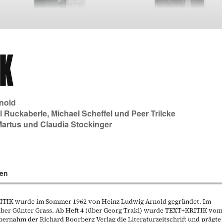
nold
l Ruckaberle
,
Michael Scheffel
und
Peer Trilcke
Martus
und
Claudia Stockinger
en
KRITIK wurde im Sommer 1962 von Heinz Ludwig Arnold gegründet. Im
t über Günter Grass. Ab Heft 4 (über Georg Trakl) wurde TEXT+KRITIK vo
bernahm der Richard Boorberg Verlag die Literaturzeitschrift und prägte