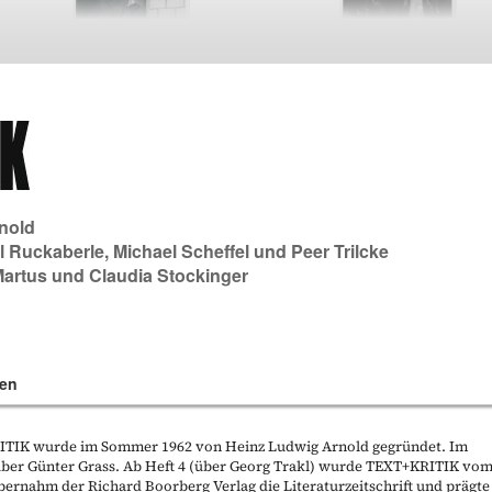
nold
l Ruckaberle
,
Michael Scheffel
und
Peer Trilcke
Martus
und
Claudia Stockinger
en
KRITIK wurde im Sommer 1962 von Heinz Ludwig Arnold gegründet. Im
t über Günter Grass. Ab Heft 4 (über Georg Trakl) wurde TEXT+KRITIK vo
bernahm der Richard Boorberg Verlag die Literaturzeitschrift und prägte