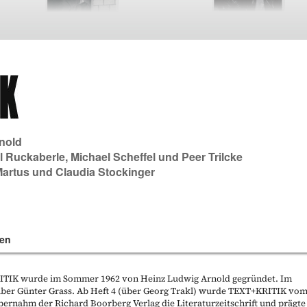
nold
l Ruckaberle
,
Michael Scheffel
und
Peer Trilcke
Martus
und
Claudia Stockinger
en
KRITIK wurde im Sommer 1962 von Heinz Ludwig Arnold gegründet. Im
t über Günter Grass. Ab Heft 4 (über Georg Trakl) wurde TEXT+KRITIK vo
bernahm der Richard Boorberg Verlag die Literaturzeitschrift und prägte