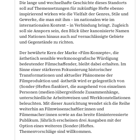
Die lange und wechselhafte Geschichte dieses Standorts
soll auf Themensetzungen für zukünftige Hefte ebenso
inspirierend wirken wie die Vielfalt der Genres, Stile und
Gewerke, die man mit ihm – im nationalen wie im
internationalen Kontext – in Verbindung bringt. Zugleich
soll sie Ansporn sein, den Blick über kanonisierte Namen
und Nationen hinaus auch auf vernachlässigte Gebiete
und Gegenstände zu richten.
Der bewährte Kern der Marke »Film-Konzepte«, die
ästhetisch sensible werkmonografische Würdigung
bedeutender Filmschaffender, bleibt dabei erhalten. Im
Sinne einer stärkeren Fokussierung historischer
Transformationen und aktueller Phänomene der
Filmproduktion und -ästhetik wird er gelegentlich von
(Sonder-)Heften flankiert, die ausgehend von einzelnen
Personen (medien-)übergreifende Zusammenhänge,
unterschiedliche Arbeitsweisen und Werkkonstellationen
beleuchten. Mit dieser Ausrichtung wendet sich die Reihe
weiterhin an Filmwissenschaftler:innen und
Filmemacher:innen sowie an das breite filminteressierte
Publikum. Jährlich erscheinen drei Ausgaben mit der
Option eines weiteren (Sonder-)Heftes.
Themenvorschläge sind willkommen.