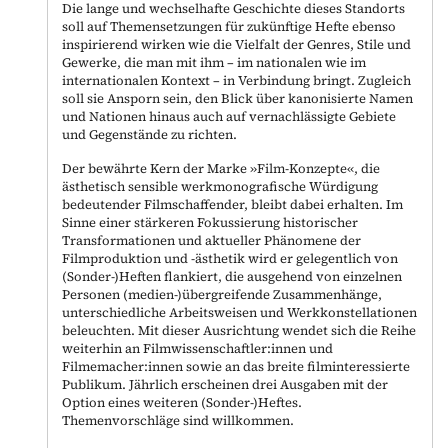
Die lange und wechselhafte Geschichte dieses Standorts
soll auf Themensetzungen für zukünftige Hefte ebenso
inspirierend wirken wie die Vielfalt der Genres, Stile und
Gewerke, die man mit ihm – im nationalen wie im
internationalen Kontext – in Verbindung bringt. Zugleich
soll sie Ansporn sein, den Blick über kanonisierte Namen
und Nationen hinaus auch auf vernachlässigte Gebiete
und Gegenstände zu richten.
Der bewährte Kern der Marke »Film-Konzepte«, die
ästhetisch sensible werkmonografische Würdigung
bedeutender Filmschaffender, bleibt dabei erhalten. Im
Sinne einer stärkeren Fokussierung historischer
Transformationen und aktueller Phänomene der
Filmproduktion und -ästhetik wird er gelegentlich von
(Sonder-)Heften flankiert, die ausgehend von einzelnen
Personen (medien-)übergreifende Zusammenhänge,
unterschiedliche Arbeitsweisen und Werkkonstellationen
beleuchten. Mit dieser Ausrichtung wendet sich die Reihe
weiterhin an Filmwissenschaftler:innen und
Filmemacher:innen sowie an das breite filminteressierte
Publikum. Jährlich erscheinen drei Ausgaben mit der
Option eines weiteren (Sonder-)Heftes.
Themenvorschläge sind willkommen.