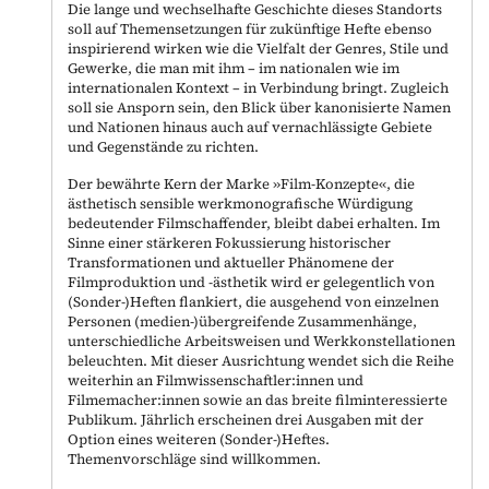
Die lange und wechselhafte Geschichte dieses Standorts
soll auf Themensetzungen für zukünftige Hefte ebenso
inspirierend wirken wie die Vielfalt der Genres, Stile und
Gewerke, die man mit ihm – im nationalen wie im
internationalen Kontext – in Verbindung bringt. Zugleich
soll sie Ansporn sein, den Blick über kanonisierte Namen
und Nationen hinaus auch auf vernachlässigte Gebiete
und Gegenstände zu richten.
Der bewährte Kern der Marke »Film-Konzepte«, die
ästhetisch sensible werkmonografische Würdigung
bedeutender Filmschaffender, bleibt dabei erhalten. Im
Sinne einer stärkeren Fokussierung historischer
Transformationen und aktueller Phänomene der
Filmproduktion und -ästhetik wird er gelegentlich von
(Sonder-)Heften flankiert, die ausgehend von einzelnen
Personen (medien-)übergreifende Zusammenhänge,
unterschiedliche Arbeitsweisen und Werkkonstellationen
beleuchten. Mit dieser Ausrichtung wendet sich die Reihe
weiterhin an Filmwissenschaftler:innen und
Filmemacher:innen sowie an das breite filminteressierte
Publikum. Jährlich erscheinen drei Ausgaben mit der
Option eines weiteren (Sonder-)Heftes.
Themenvorschläge sind willkommen.