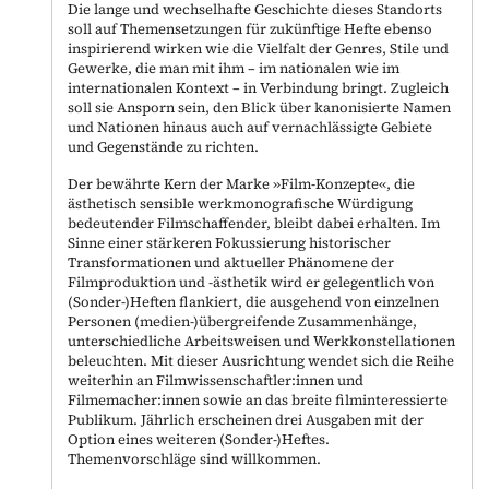
Die lange und wechselhafte Geschichte dieses Standorts
soll auf Themensetzungen für zukünftige Hefte ebenso
inspirierend wirken wie die Vielfalt der Genres, Stile und
Gewerke, die man mit ihm – im nationalen wie im
internationalen Kontext – in Verbindung bringt. Zugleich
soll sie Ansporn sein, den Blick über kanonisierte Namen
und Nationen hinaus auch auf vernachlässigte Gebiete
und Gegenstände zu richten.
Der bewährte Kern der Marke »Film-Konzepte«, die
ästhetisch sensible werkmonografische Würdigung
bedeutender Filmschaffender, bleibt dabei erhalten. Im
Sinne einer stärkeren Fokussierung historischer
Transformationen und aktueller Phänomene der
Filmproduktion und -ästhetik wird er gelegentlich von
(Sonder-)Heften flankiert, die ausgehend von einzelnen
Personen (medien-)übergreifende Zusammenhänge,
unterschiedliche Arbeitsweisen und Werkkonstellationen
beleuchten. Mit dieser Ausrichtung wendet sich die Reihe
weiterhin an Filmwissenschaftler:innen und
Filmemacher:innen sowie an das breite filminteressierte
Publikum. Jährlich erscheinen drei Ausgaben mit der
Option eines weiteren (Sonder-)Heftes.
Themenvorschläge sind willkommen.