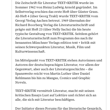
Die Zeitschrift für Literatur TEXT+KRITIK wurde im
Sommer 1962 von Heinz Ludwig Arnold gegründet. Im
Selbstverlag erschien das erste Heft über Günter Grass.
Ab Heft 4 (über Georg Trakl) wurde TEXT+KRITIK vom
Georgi Verlag Aachen betreut. 1969 übernahm der
Richard Boorberg Verlag die Literaturzeitschrift und
prägte mit Heft 23 (über Nelly Sachs) die bis heute
typische Gestaltung von TEXT+KRITIK. Seitdem gehört
die Literaturzeitschrift zum Programm des nach ihr
benannten Münchner Verlags edition text + kritik mit
seinen Schwerpunkten Literatur, Musik, Film und
Kulturwissenschaft.
Im Mittelpunkt von TEXT+KRITIK stehen Autorinnen und
Autoren der deutschsprachigen Literatur, vor allem der
Gegenwart, aber auch der Literaturgeschichte – die
Spannweite reicht von Martin Luther über Daniel
Kehlmann bis hin zu Mangas, Comics und Graphic
Novels.
TEXT+KRITIK vermittelt Literatur, macht mit seinen
kritischen Essays Lust auf Lektüre und richtet sich an
alle, die sich mit Literatur beschäftigen.
Der Initiator dieses Forums für das literarische Gespräch,