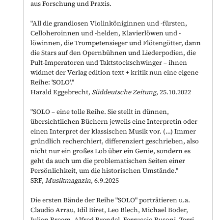
aus Forschung und Praxis.
"All die grandiosen Violinköniginnen und -fürsten,
Celloheroinnen und -helden, Klavierlöwen und -
löwinnen, die Trompetensieger und Flötengötter, dann
die Stars auf den Opernbühnen und Liederpodien, die
Pult-Imperatoren und Taktstockschwinger
–
ihnen
widmet der Verlag edition text + kritik nun eine eigene
Reihe: 'SOLO'."
Harald Eggebrecht,
Süddeutsche Zeitung
, 25.10.2022
"SOLO – eine tolle Reihe. Sie stellt in dünnen,
übersichtlichen Büchern jeweils eine Interpretin oder
einen Interpret der klassischen Musik vor. (…) Immer
gründlich recherchiert, differenziert geschrieben, also
nicht nur ein großes Lob über ein Genie, sondern es
geht da auch um die problematischen Seiten einer
Persönlichkeit, um die historischen Umstände."
SRF,
Musikmagazin
, 6.9.2025
Die ersten Bände der Reihe "SOLO" porträtieren u.a.
Claudio Arrau, Idil Biret, Leo Blech, Michael Boder,
Julian Bream, Alfred Brendel, Ferruccio Busoni, Terri