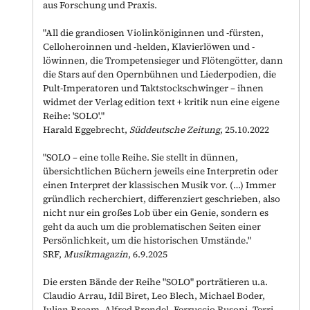
aus Forschung und Praxis.
"All die grandiosen Violinköniginnen und -fürsten,
Celloheroinnen und -helden, Klavierlöwen und -
löwinnen, die Trompetensieger und Flötengötter, dann
die Stars auf den Opernbühnen und Liederpodien, die
Pult-Imperatoren und Taktstockschwinger
–
ihnen
widmet der Verlag edition text + kritik nun eine eigene
Reihe: 'SOLO'."
Harald Eggebrecht,
Süddeutsche Zeitung
, 25.10.2022
"SOLO – eine tolle Reihe. Sie stellt in dünnen,
übersichtlichen Büchern jeweils eine Interpretin oder
einen Interpret der klassischen Musik vor. (…) Immer
gründlich recherchiert, differenziert geschrieben, also
nicht nur ein großes Lob über ein Genie, sondern es
geht da auch um die problematischen Seiten einer
Persönlichkeit, um die historischen Umstände."
SRF,
Musikmagazin
, 6.9.2025
Die ersten Bände der Reihe "SOLO" porträtieren u.a.
Claudio Arrau, Idil Biret, Leo Blech, Michael Boder,
Julian Bream, Alfred Brendel, Ferruccio Busoni, Terri