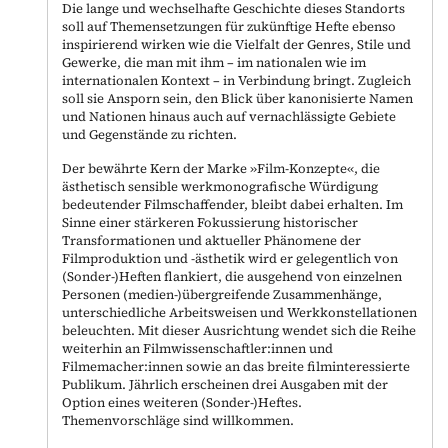
Die lange und wechselhafte Geschichte dieses Standorts
soll auf Themensetzungen für zukünftige Hefte ebenso
inspirierend wirken wie die Vielfalt der Genres, Stile und
Gewerke, die man mit ihm – im nationalen wie im
internationalen Kontext – in Verbindung bringt. Zugleich
soll sie Ansporn sein, den Blick über kanonisierte Namen
und Nationen hinaus auch auf vernachlässigte Gebiete
und Gegenstände zu richten.
Der bewährte Kern der Marke »Film-Konzepte«, die
ästhetisch sensible werkmonografische Würdigung
bedeutender Filmschaffender, bleibt dabei erhalten. Im
Sinne einer stärkeren Fokussierung historischer
Transformationen und aktueller Phänomene der
Filmproduktion und -ästhetik wird er gelegentlich von
(Sonder-)Heften flankiert, die ausgehend von einzelnen
Personen (medien-)übergreifende Zusammenhänge,
unterschiedliche Arbeitsweisen und Werkkonstellationen
beleuchten. Mit dieser Ausrichtung wendet sich die Reihe
weiterhin an Filmwissenschaftler:innen und
Filmemacher:innen sowie an das breite filminteressierte
Publikum. Jährlich erscheinen drei Ausgaben mit der
Option eines weiteren (Sonder-)Heftes.
Themenvorschläge sind willkommen.