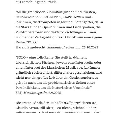
aus Forschung und Praxis.
"All die grandiosen Violinköniginnen und -fürsten,
Celloheroinnen und -helden, Klavierlöwen und -
löwinnen, die Trompetensieger und Flötengötter, dann
die Stars auf den Opernbühnen und Liederpodien, die
Pult-Imperatoren und Taktstockschwinger
–
ihnen
widmet der Verlag edition text + kritik nun eine eigene
Reihe: 'SOLO'."
Harald Eggebrecht,
Süddeutsche Zeitung
, 25.10.2022
"SOLO – eine tolle Reihe. Sie stellt in dünnen,
übersichtlichen Büchern jeweils eine Interpretin oder
einen Interpret der klassischen Musik vor. (…) Immer
gründlich recherchiert, differenziert geschrieben, also
nicht nur ein großes Lob über ein Genie, sondern es
geht da auch um die problematischen Seiten einer
Persönlichkeit, um die historischen Umstände."
SRF,
Musikmagazin
, 6.9.2025
Die ersten Bände der Reihe "SOLO" porträtieren u.a.
Claudio Arrau, Idil Biret, Leo Blech, Michael Boder,
Julian Bream, Alfred Brendel, Ferruccio Busoni, Terri