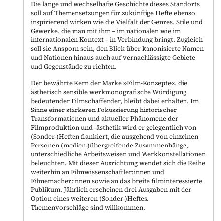
Die lange und wechselhafte Geschichte dieses Standorts
soll auf Themensetzungen für zukünftige Hefte ebenso
inspirierend wirken wie die Vielfalt der Genres, Stile und
Gewerke, die man mit ihm – im nationalen wie im
internationalen Kontext – in Verbindung bringt. Zugleich
soll sie Ansporn sein, den Blick über kanonisierte Namen
und Nationen hinaus auch auf vernachlässigte Gebiete
und Gegenstände zu richten.
Der bewährte Kern der Marke »Film-Konzepte«, die
ästhetisch sensible werkmonografische Würdigung
bedeutender Filmschaffender, bleibt dabei erhalten. Im
Sinne einer stärkeren Fokussierung historischer
Transformationen und aktueller Phänomene der
Filmproduktion und -ästhetik wird er gelegentlich von
(Sonder-)Heften flankiert, die ausgehend von einzelnen
Personen (medien-)übergreifende Zusammenhänge,
unterschiedliche Arbeitsweisen und Werkkonstellationen
beleuchten. Mit dieser Ausrichtung wendet sich die Reihe
weiterhin an Filmwissenschaftler:innen und
Filmemacher:innen sowie an das breite filminteressierte
Publikum. Jährlich erscheinen drei Ausgaben mit der
Option eines weiteren (Sonder-)Heftes.
Themenvorschläge sind willkommen.