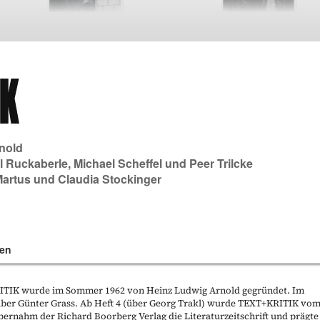
nold
l Ruckaberle
,
Michael Scheffel
und
Peer Trilcke
Martus
und
Claudia Stockinger
en
KRITIK wurde im Sommer 1962 von Heinz Ludwig Arnold gegründet. Im
t über Günter Grass. Ab Heft 4 (über Georg Trakl) wurde TEXT+KRITIK vo
bernahm der Richard Boorberg Verlag die Literaturzeitschrift und prägte