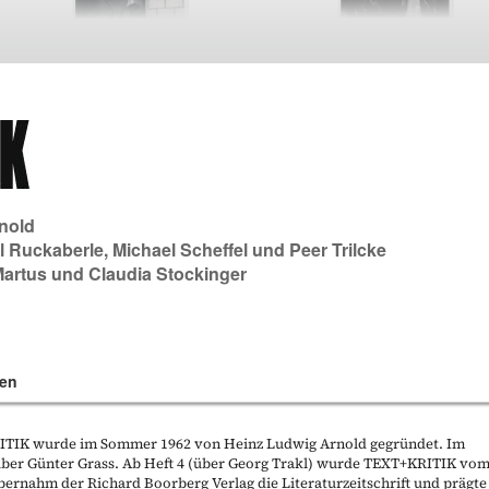
nold
l Ruckaberle
,
Michael Scheffel
und
Peer Trilcke
Martus
und
Claudia Stockinger
en
KRITIK wurde im Sommer 1962 von Heinz Ludwig Arnold gegründet. Im
t über Günter Grass. Ab Heft 4 (über Georg Trakl) wurde TEXT+KRITIK vo
bernahm der Richard Boorberg Verlag die Literaturzeitschrift und prägte