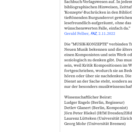
Sachbuch-Verlagswesen auf. In jedem
bibliographischen Hinweisen, Zeitta
'Konzepte'-Buchrücken in den Biblio
tieftönenden Burgunderrot gewichen.
lesefreundlich-aufgeräumt, ohne das 
wünschenswerten Falle, einfach da."
Gerald Felber,
FAZ
, 2.11.2022
Die "
MUSIK-KONZEPTE
" verbinden T
Neuen Musik bekennen und die ältere
einen Komponisten und sein Werk oder
soziologisch zu denken gibt. Das mus
sein, weil Kritik Kompositionen im W
fortgeschrieben, wodurch sie an Bede
hören oder über sie nachdenken. Die
Dienst an der Sache steht, sondern a
nur der besonders musikwissenschaftl
Wissenschaftlicher Beirat:
Ludger Engels (Berlin, Regisseur)
Detlev Glanert (Berlin, Komponist)
Jörn Peter Hiekel (HfM Dresden/ZHd
Laurenz Lütteken (Universität Züric
Georg Mohr (Universität Bremen)