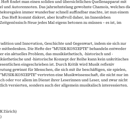
 Heft findet man einen soliden und übersichtlichen Quellenapparat mit
fel und Autorennoten. Das jahrzehntelang gewohnte Chamois, welches di
theksregalen immer wunderbar schnell auffindbar machte, ist nun einem
 Das Heft kommt diskret, aber kraftvoll daher, im Innenleben
Zeitgenössisch-Neue jedes Mal eigens betonen zu müssen – es ist, im
radition und Innovation, Geschichte und Gegenwart, indem sie sich zur
 mitbedenken. Die Hefte der "
MUSIK-KONZEPTE
" behandeln entweder
 ein aktuelles Problem, das musikästhetisch, -historisch und -
ikästhetische und -historische Konzept der Reihe kann kein unkritisches
esentlichen eingeschrieben ist. Durch Kritik wird Musik reflexiv
utung gewinnt für Menschen, die sich mit ihr beschäftigen, sie spielen,
 "
MUSIK-KONZEPTE
" vertreten eine Musikwissenschaft, die nicht nur im
uch oder vor allem im Dienst ihrer Leserinnen und Leser, und zwar nicht
ich versierten, sondern auch der allgemein musikalisch interessierten.
K Zürich)
h)