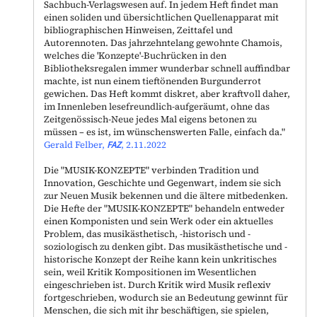
Sachbuch-Verlagswesen auf. In jedem Heft findet man
einen soliden und übersichtlichen Quellenapparat mit
bibliographischen Hinweisen, Zeittafel und
Autorennoten. Das jahrzehntelang gewohnte Chamois,
welches die 'Konzepte'-Buchrücken in den
Bibliotheksregalen immer wunderbar schnell auffindbar
machte, ist nun einem tieftönenden Burgunderrot
gewichen. Das Heft kommt diskret, aber kraftvoll daher,
im Innenleben lesefreundlich-aufgeräumt, ohne das
Zeitgenössisch-Neue jedes Mal eigens betonen zu
müssen – es ist, im wünschenswerten Falle, einfach da."
Gerald Felber,
FAZ
, 2.11.2022
Die "
MUSIK-KONZEPTE
" verbinden Tradition und
Innovation, Geschichte und Gegenwart, indem sie sich
zur Neuen Musik bekennen und die ältere mitbedenken.
Die Hefte der "
MUSIK-KONZEPTE
" behandeln entweder
einen Komponisten und sein Werk oder ein aktuelles
Problem, das musikästhetisch, -historisch und -
soziologisch zu denken gibt. Das musikästhetische und -
historische Konzept der Reihe kann kein unkritisches
sein, weil Kritik Kompositionen im Wesentlichen
eingeschrieben ist. Durch Kritik wird Musik reflexiv
fortgeschrieben, wodurch sie an Bedeutung gewinnt für
Menschen, die sich mit ihr beschäftigen, sie spielen,