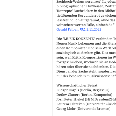
Sachbuch-Verlagswesen auf. In jedem
bibliographischen Hinweisen, Zeitta
'Konzepte'-Buchrücken in den Biblio
tieftönenden Burgunderrot gewichen.
lesefreundlich-aufgeräumt, ohne das 
wünschenswerten Falle, einfach da."
Gerald Felber,
FAZ
, 2.11.2022
Die "
MUSIK-KONZEPTE
" verbinden T
Neuen Musik bekennen und die ältere
einen Komponisten und sein Werk oder
soziologisch zu denken gibt. Das mus
sein, weil Kritik Kompositionen im W
fortgeschrieben, wodurch sie an Bede
hören oder über sie nachdenken. Die
Dienst an der Sache steht, sondern a
nur der besonders musikwissenschaftl
Wissenschaftlicher Beirat:
Ludger Engels (Berlin, Regisseur)
Detlev Glanert (Berlin, Komponist)
Jörn Peter Hiekel (HfM Dresden/ZHd
Laurenz Lütteken (Universität Züric
Georg Mohr (Universität Bremen)