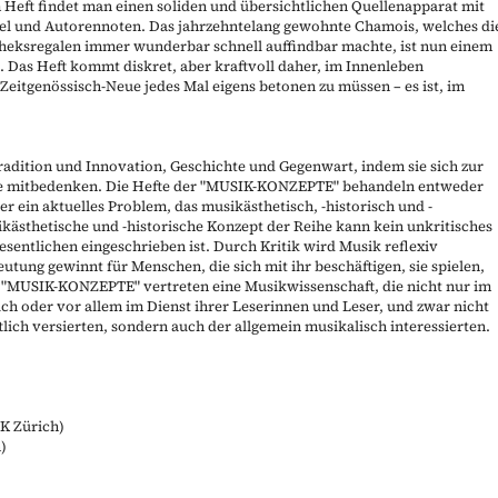
 Heft findet man einen soliden und übersichtlichen Quellenapparat mit
fel und Autorennoten. Das jahrzehntelang gewohnte Chamois, welches di
theksregalen immer wunderbar schnell auffindbar machte, ist nun einem
 Das Heft kommt diskret, aber kraftvoll daher, im Innenleben
Zeitgenössisch-Neue jedes Mal eigens betonen zu müssen – es ist, im
radition und Innovation, Geschichte und Gegenwart, indem sie sich zur
 mitbedenken. Die Hefte der "
MUSIK-KONZEPTE
" behandeln entweder
 ein aktuelles Problem, das musikästhetisch, -historisch und -
ikästhetische und -historische Konzept der Reihe kann kein unkritisches
esentlichen eingeschrieben ist. Durch Kritik wird Musik reflexiv
utung gewinnt für Menschen, die sich mit ihr beschäftigen, sie spielen,
 "
MUSIK-KONZEPTE
" vertreten eine Musikwissenschaft, die nicht nur im
uch oder vor allem im Dienst ihrer Leserinnen und Leser, und zwar nicht
ich versierten, sondern auch der allgemein musikalisch interessierten.
K Zürich)
h)