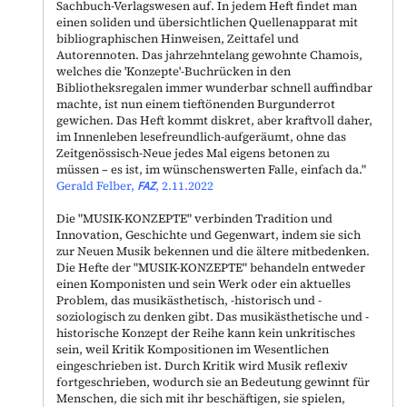
Sachbuch-Verlagswesen auf. In jedem Heft findet man
einen soliden und übersichtlichen Quellenapparat mit
bibliographischen Hinweisen, Zeittafel und
Autorennoten. Das jahrzehntelang gewohnte Chamois,
welches die 'Konzepte'-Buchrücken in den
Bibliotheksregalen immer wunderbar schnell auffindbar
machte, ist nun einem tieftönenden Burgunderrot
gewichen. Das Heft kommt diskret, aber kraftvoll daher,
im Innenleben lesefreundlich-aufgeräumt, ohne das
Zeitgenössisch-Neue jedes Mal eigens betonen zu
müssen – es ist, im wünschenswerten Falle, einfach da."
Gerald Felber,
FAZ
, 2.11.2022
Die "
MUSIK-KONZEPTE
" verbinden Tradition und
Innovation, Geschichte und Gegenwart, indem sie sich
zur Neuen Musik bekennen und die ältere mitbedenken.
Die Hefte der "
MUSIK-KONZEPTE
" behandeln entweder
einen Komponisten und sein Werk oder ein aktuelles
Problem, das musikästhetisch, -historisch und -
soziologisch zu denken gibt. Das musikästhetische und -
historische Konzept der Reihe kann kein unkritisches
sein, weil Kritik Kompositionen im Wesentlichen
eingeschrieben ist. Durch Kritik wird Musik reflexiv
fortgeschrieben, wodurch sie an Bedeutung gewinnt für
Menschen, die sich mit ihr beschäftigen, sie spielen,