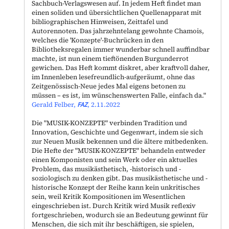
Sachbuch-Verlagswesen auf. In jedem Heft findet man
einen soliden und übersichtlichen Quellenapparat mit
bibliographischen Hinweisen, Zeittafel und
Autorennoten. Das jahrzehntelang gewohnte Chamois,
welches die 'Konzepte'-Buchrücken in den
Bibliotheksregalen immer wunderbar schnell auffindbar
machte, ist nun einem tieftönenden Burgunderrot
gewichen. Das Heft kommt diskret, aber kraftvoll daher,
im Innenleben lesefreundlich-aufgeräumt, ohne das
Zeitgenössisch-Neue jedes Mal eigens betonen zu
müssen – es ist, im wünschenswerten Falle, einfach da."
Gerald Felber,
FAZ
, 2.11.2022
Die "
MUSIK-KONZEPTE
" verbinden Tradition und
Innovation, Geschichte und Gegenwart, indem sie sich
zur Neuen Musik bekennen und die ältere mitbedenken.
Die Hefte der "
MUSIK-KONZEPTE
" behandeln entweder
einen Komponisten und sein Werk oder ein aktuelles
Problem, das musikästhetisch, -historisch und -
soziologisch zu denken gibt. Das musikästhetische und -
historische Konzept der Reihe kann kein unkritisches
sein, weil Kritik Kompositionen im Wesentlichen
eingeschrieben ist. Durch Kritik wird Musik reflexiv
fortgeschrieben, wodurch sie an Bedeutung gewinnt für
Menschen, die sich mit ihr beschäftigen, sie spielen,