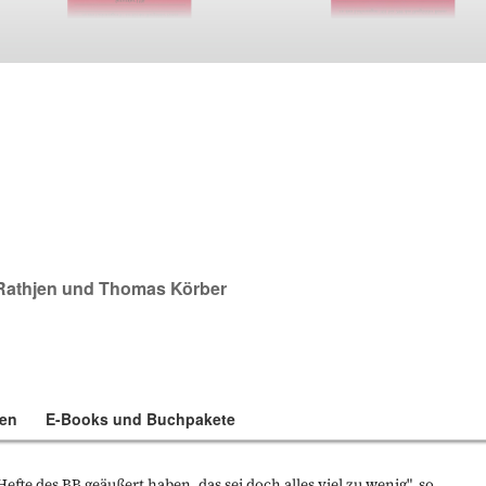
Rathjen
und
Thomas Körber
en
E-Books und Buchpakete
Hefte des BB geäußert haben, das sei doch alles viel zu wenig", so