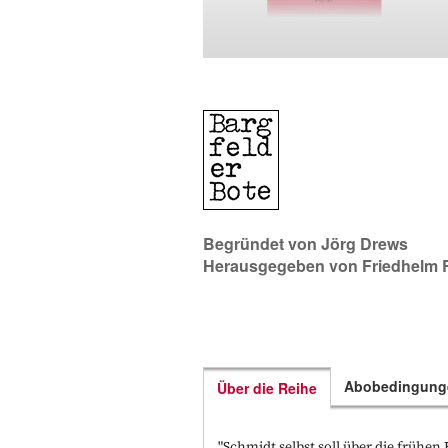
Begründet von
Jörg Drews
Herausgegeben von
Friedhelm 
Abobedingung
Über die Reihe
"Schmidt selbst soll über die frühen 