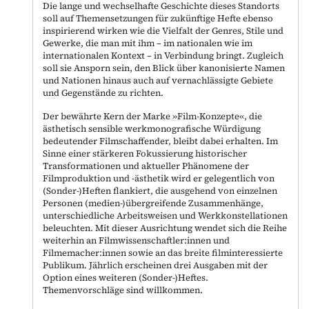
Die lange und wechselhafte Geschichte dieses Standorts
soll auf Themensetzungen für zukünftige Hefte ebenso
inspirierend wirken wie die Vielfalt der Genres, Stile und
Gewerke, die man mit ihm – im nationalen wie im
internationalen Kontext – in Verbindung bringt. Zugleich
soll sie Ansporn sein, den Blick über kanonisierte Namen
und Nationen hinaus auch auf vernachlässigte Gebiete
und Gegenstände zu richten.
Der bewährte Kern der Marke »Film-Konzepte«, die
ästhetisch sensible werkmonografische Würdigung
bedeutender Filmschaffender, bleibt dabei erhalten. Im
Sinne einer stärkeren Fokussierung historischer
Transformationen und aktueller Phänomene der
Filmproduktion und -ästhetik wird er gelegentlich von
(Sonder-)Heften flankiert, die ausgehend von einzelnen
Personen (medien-)übergreifende Zusammenhänge,
unterschiedliche Arbeitsweisen und Werkkonstellationen
beleuchten. Mit dieser Ausrichtung wendet sich die Reihe
weiterhin an Filmwissenschaftler:innen und
Filmemacher:innen sowie an das breite filminteressierte
Publikum. Jährlich erscheinen drei Ausgaben mit der
Option eines weiteren (Sonder-)Heftes.
Themenvorschläge sind willkommen.