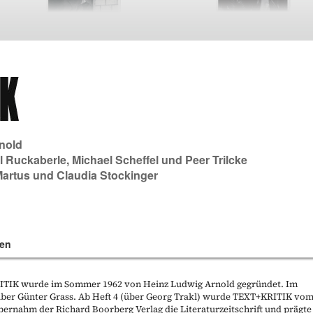
nold
l Ruckaberle
,
Michael Scheffel
und
Peer Trilcke
Martus
und
Claudia Stockinger
en
KRITIK wurde im Sommer 1962 von Heinz Ludwig Arnold gegründet. Im
t über Günter Grass. Ab Heft 4 (über Georg Trakl) wurde TEXT+KRITIK vo
bernahm der Richard Boorberg Verlag die Literaturzeitschrift und prägte