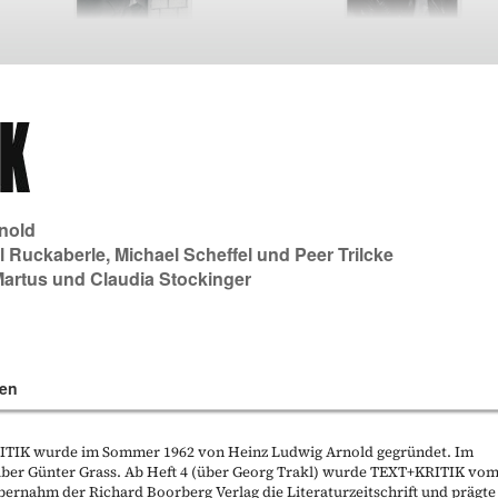
nold
l Ruckaberle
,
Michael Scheffel
und
Peer Trilcke
Martus
und
Claudia Stockinger
en
KRITIK wurde im Sommer 1962 von Heinz Ludwig Arnold gegründet. Im
t über Günter Grass. Ab Heft 4 (über Georg Trakl) wurde TEXT+KRITIK vo
bernahm der Richard Boorberg Verlag die Literaturzeitschrift und prägte