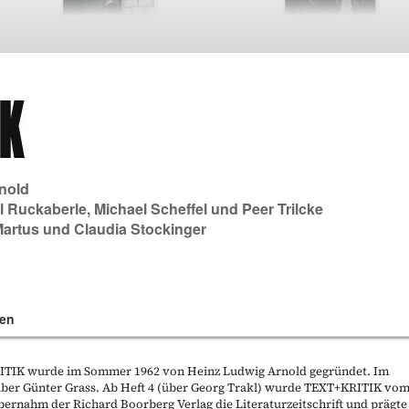
nold
l Ruckaberle
,
Michael Scheffel
und
Peer Trilcke
Martus
und
Claudia Stockinger
en
KRITIK wurde im Sommer 1962 von Heinz Ludwig Arnold gegründet. Im
t über Günter Grass. Ab Heft 4 (über Georg Trakl) wurde TEXT+KRITIK vo
bernahm der Richard Boorberg Verlag die Literaturzeitschrift und prägte