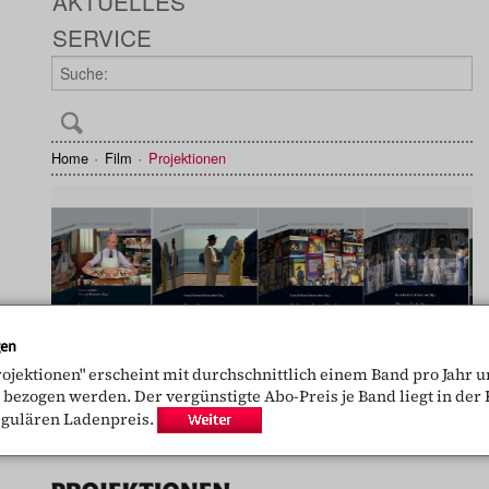
AKTUELLES
SERVICE
Home
Film
Projektionen
gen
rojektionen" erscheint mit durchschnittlich einem Band pro Jahr 
ezogen werden. Der vergünstigte Abo-Preis je Band liegt in der R
egulären Ladenpreis.