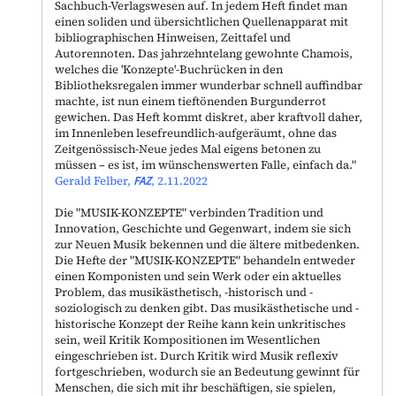
Sachbuch-Verlagswesen auf. In jedem Heft findet man
einen soliden und übersichtlichen Quellenapparat mit
bibliographischen Hinweisen, Zeittafel und
Autorennoten. Das jahrzehntelang gewohnte Chamois,
welches die 'Konzepte'-Buchrücken in den
Bibliotheksregalen immer wunderbar schnell auffindbar
machte, ist nun einem tieftönenden Burgunderrot
gewichen. Das Heft kommt diskret, aber kraftvoll daher,
im Innenleben lesefreundlich-aufgeräumt, ohne das
Zeitgenössisch-Neue jedes Mal eigens betonen zu
müssen – es ist, im wünschenswerten Falle, einfach da."
Gerald Felber,
FAZ
, 2.11.2022
Die "
MUSIK-KONZEPTE
" verbinden Tradition und
Innovation, Geschichte und Gegenwart, indem sie sich
zur Neuen Musik bekennen und die ältere mitbedenken.
Die Hefte der "
MUSIK-KONZEPTE
" behandeln entweder
einen Komponisten und sein Werk oder ein aktuelles
Problem, das musikästhetisch, -historisch und -
soziologisch zu denken gibt. Das musikästhetische und -
historische Konzept der Reihe kann kein unkritisches
sein, weil Kritik Kompositionen im Wesentlichen
eingeschrieben ist. Durch Kritik wird Musik reflexiv
fortgeschrieben, wodurch sie an Bedeutung gewinnt für
Menschen, die sich mit ihr beschäftigen, sie spielen,