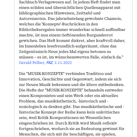
Sachbuch-Verlagswesen auf. In jedem Heft findet man
einen soliden und übersichtlichen Quellenapparat mit
bibliographischen Hinweisen, Zeittafel und
Autorennoten. Das jahrzehntelang gewohnte Chamois,
welches die 'Konzepte'-Buchrücken in den
Bibliotheksregalen immer wunderbar schnell auffindbar
machte, ist nun einem tieftönenden Burgunderrot
gewichen. Das Heft kommt diskret, aber kraftvoll daher,
im Innenleben lesefreundlich-aufgeräumt, ohne das
Zeitgenössisch-Neue jedes Mal eigens betonen zu
müssen – es ist, im wünschenswerten Falle, einfach da."
Gerald Felber,
FAZ
, 2.11.2022
Die "
MUSIK-KONZEPTE
" verbinden Tradition und
Innovation, Geschichte und Gegenwart, indem sie sich
zur Neuen Musik bekennen und die ältere mitbedenken.
Die Hefte der "
MUSIK-KONZEPTE
" behandeln entweder
einen Komponisten und sein Werk oder ein aktuelles
Problem, das musikästhetisch, -historisch und -
soziologisch zu denken gibt. Das musikästhetische und -
historische Konzept der Reihe kann kein unkritisches
sein, weil Kritik Kompositionen im Wesentlichen
eingeschrieben ist. Durch Kritik wird Musik reflexiv
fortgeschrieben, wodurch sie an Bedeutung gewinnt für
Menschen, die sich mit ihr beschäftigen, sie spielen,