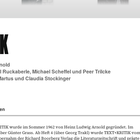
nold
l Ruckaberle
,
Michael Scheffel
und
Peer Trilcke
Martus
und
Claudia Stockinger
en
KRITIK wurde im Sommer 1962 von Heinz Ludwig Arnold gegründet. Im
t über Günter Grass. Ab Heft 4 (über Georg Trakl) wurde TEXT+KRITIK vo
bernahm der Richard Boorberg Verlag die Literaturzeitschrift und prägte