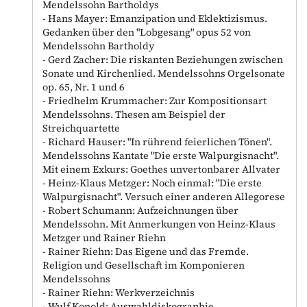
Mendelssohn Bartholdys
- Hans Mayer: Emanzipation und Eklektizismus.
Gedanken über den "Lobgesang" opus 52 von
Mendelssohn Bartholdy
- Gerd Zacher: Die riskanten Beziehungen zwischen
Sonate und Kirchenlied. Mendelssohns Orgelsonate
op. 65, Nr. 1 und 6
- Friedhelm Krummacher: Zur Kompositionsart
Mendelssohns. Thesen am Beispiel der
Streichquartette
- Richard Hauser: "In rührend feierlichen Tönen".
Mendelssohns Kantate "Die erste Walpurgisnacht".
Mit einem Exkurs: Goethes unvertonbarer Allvater
- Heinz-Klaus Metzger: Noch einmal: "Die erste
Walpurgisnacht". Versuch einer anderen Allegorese
- Robert Schumann: Aufzeichnungen über
Mendelssohn. Mit Anmerkungen von Heinz-Klaus
Metzger und Rainer Riehn
- Rainer Riehn: Das Eigene und das Fremde.
Religion und Gesellschaft im Komponieren
Mendelssohns
- Rainer Riehn: Werkverzeichnis
- Wulf Konold: Auswahldiskographie